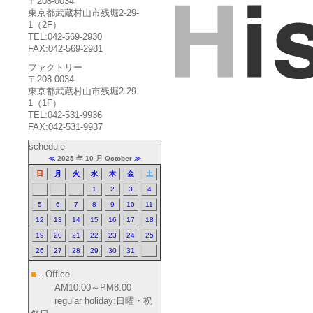
〒208-0034
東京都武蔵村山市残堀2-29-
1（2F）
TEL:042-569-2930
FAX:042-569-2981
ファクトリー
〒208-0034
東京都武蔵村山市残堀2-29-
1（1F）
TEL:042-531-9936
FAX:042-531-9937
schedule
≪
2025 年 10 月 October
≫
日
月
火
水
木
金
土
1
2
3
4
5
6
7
8
9
10
11
12
13
14
15
16
17
18
19
20
21
22
23
24
25
26
27
28
29
30
31
■
…Office
AM10:00～PM8:00
regular holiday:日曜・祝