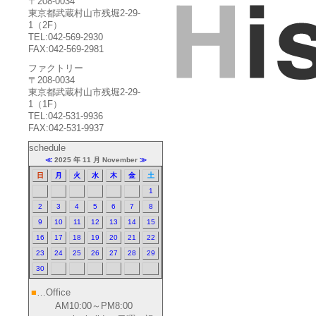
〒208-0034
東京都武蔵村山市残堀2-29-
1（2F）
TEL:042-569-2930
FAX:042-569-2981
ファクトリー
〒208-0034
東京都武蔵村山市残堀2-29-
1（1F）
TEL:042-531-9936
FAX:042-531-9937
schedule
≪
2025 年 11 月 November
≫
日
月
火
水
木
金
土
1
2
3
4
5
6
7
8
9
10
11
12
13
14
15
16
17
18
19
20
21
22
23
24
25
26
27
28
29
30
■
…Office
AM10:00～PM8:00