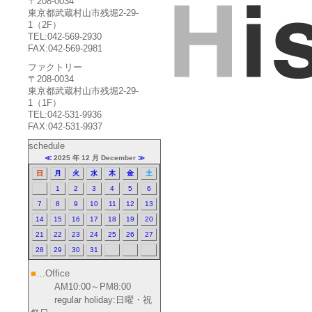
〒208-0034
東京都武蔵村山市残堀2-29-
1（2F）
TEL:042-569-2930
FAX:042-569-2981
ファクトリー
〒208-0034
東京都武蔵村山市残堀2-29-
1（1F）
TEL:042-531-9936
FAX:042-531-9937
schedule
≪
2025 年 12 月 December
≫
日
月
火
水
木
金
土
1
2
3
4
5
6
7
8
9
10
11
12
13
14
15
16
17
18
19
20
21
22
23
24
25
26
27
28
29
30
31
■
…Office
AM10:00～PM8:00
regular holiday:日曜・祝