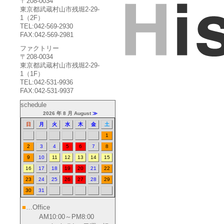
〒208-0034
東京都武蔵村山市残堀2-29-
1（2F）
TEL:042-569-2930
FAX:042-569-2981
ファクトリー
〒208-0034
東京都武蔵村山市残堀2-29-
1（1F）
TEL:042-531-9936
FAX:042-531-9937
schedule
2026 年 8 月 August
≫
日
月
火
水
木
金
土
1
2
3
4
5
6
7
8
9
10
11
12
13
14
15
16
17
18
19
20
21
22
23
24
25
26
27
28
29
30
31
■
…Office
AM10:00～PM8:00