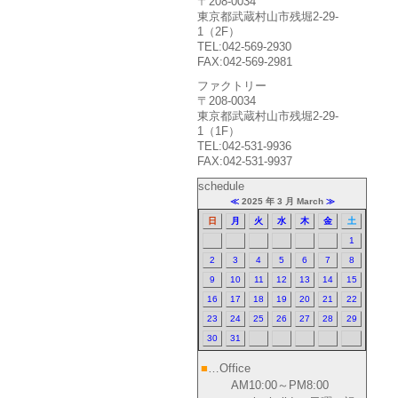
〒208-0034
東京都武蔵村山市残堀2-29-
1（2F）
TEL:042-569-2930
FAX:042-569-2981
ファクトリー
〒208-0034
東京都武蔵村山市残堀2-29-
1（1F）
TEL:042-531-9936
FAX:042-531-9937
schedule
≪
2025 年 3 月 March
≫
日
月
火
水
木
金
土
1
2
3
4
5
6
7
8
9
10
11
12
13
14
15
16
17
18
19
20
21
22
23
24
25
26
27
28
29
30
31
■
…Office
AM10:00～PM8:00