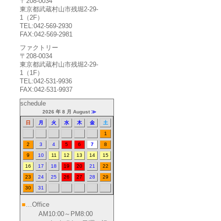
〒208-0034
東京都武蔵村山市残堀2-29-
1（2F）
TEL:042-569-2930
FAX:042-569-2981
ファクトリー
〒208-0034
東京都武蔵村山市残堀2-29-
1（1F）
TEL:042-531-9936
FAX:042-531-9937
schedule
2026 年 8 月 August
≫
日
月
火
水
木
金
土
1
2
3
4
5
6
7
8
9
10
11
12
13
14
15
16
17
18
19
20
21
22
23
24
25
26
27
28
29
30
31
■
…Office
AM10:00～PM8:00