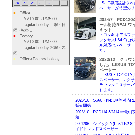
LS/LC専用設計され
26
27
28
29
30
ペーサーが待望のリ
■
…Office
AM10:00～PM5:00
2024/7 PCD12
regular holiday:土曜・日
ール対応REAL
キット
曜・祝祭日
トヨタ40系アルフ
■
…Factory
レクサスLS/LCに
AM10:00～PM7:00
ル対応のスペーサー
regular holiday:水曜・木
た。
曜
■
…Office&Factory holiday
2023/12 ク
した。LEXUS･T
ペーサー
LEXUS・TOYOT
スペーサー。レクサスI
ラウンクロスオーバ
します。
2023/10 S660・N-BOX等
販売開始！
2023/10 PCD114.3/M14
始
2023/06 シビックＲ(FL5/FK2.
イドトレッドスペーサー