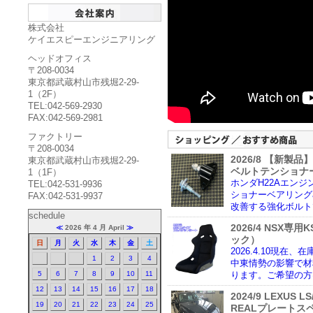
株式会社
ケイエスピーエンジニアリング
ヘッドオフィス
〒208-0034
東京都武蔵村山市残堀2-29-
1（2F）
TEL:042-569-2930
FAX:042-569-2981
ファクトリー
〒208-0034
2026/8 【新製
東京都武蔵村山市残堀2-29-
ベルトテンショナー
1（1F）
ホンダH22Aエン
TEL:042-531-9936
ショナーベアリング
FAX:042-531-9937
改善する強化ボルト
schedule
2026/4 NSX専
≪
2026 年 4 月 April
≫
ック）
日
月
火
水
木
金
土
2026.4.10現在
1
2
3
4
中東情勢の影響で材
5
6
7
8
9
10
11
ります。ご希望の方
12
13
14
15
16
17
18
2024/9 LEXUS
19
20
21
22
23
24
25
REALプレートス