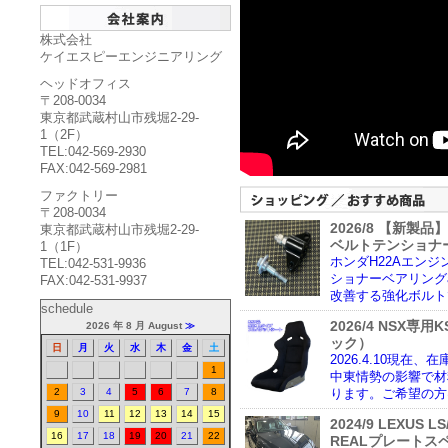
株式会社
ケイエスピーエンジニアリング
ヘッドオフィス
〒208-0034
東京都武蔵村山市残堀2-29-
1（2F）
TEL:042-569-2930
FAX:042-569-2981
ファクトリー
〒208-0034
2026/8 【新製
東京都武蔵村山市残堀2-29-
ベルトテンショナー
1（1F）
ホンダH22Aエン
TEL:042-531-9936
ショナーベアリング
FAX:042-531-9937
改善する強化ボルト
schedule
2026/4 NSX専
2026 年 8 月 August
≫
ック）
日
月
火
水
木
金
土
2026.4.10現在
1
中東情勢の影響で材
2
3
4
5
6
7
8
ります。ご希望の方
9
10
11
12
13
14
15
2024/9 LEXUS
16
17
18
19
20
21
22
REALプレートス