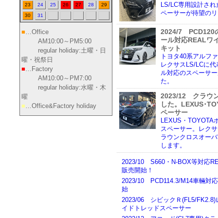
LS/LC専用設計され
23
24
25
26
27
28
29
ペーサーが待望のリ
30
31
2024/7 PCD12
■
…Office
ール対応REAL
AM10:00～PM5:00
キット
regular holiday:土曜・日
トヨタ40系アルフ
曜・祝祭日
レクサスLS/LCに
■
…Factory
ル対応のスペーサー
AM10:00～PM7:00
た。
regular holiday:水曜・木
2023/12 ク
曜
した。LEXUS･T
■
…Office&Factory holiday
ペーサー
LEXUS・TOYOT
スペーサー。レクサスI
ラウンクロスオーバ
します。
2023/10 S660・N-BOX等
販売開始！
2023/10 PCD114.3/M14
始
2023/06 シビックＲ(FL5/FK2.
イドトレッドスペーサー