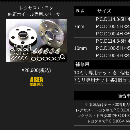
レクサス / トヨタ
厚さ
サイズ
純正ホイール専用スペーサー
P.C.D114.3-5H 
7mm
P.C.D100-5H Φ
P.C.D100-4H Φ
P.C.D114.3-5H 
10mm
P.C.D100-5H Φ
P.C.D100-4H Φ
補修用
¥28,600(税込)
10ミリ専用ナット 各1個セッ
7ミリ専用ナット 各1個セット
適合
※本製品はナット車専用
レクサス・トヨタ車でP.C.D114.3
レクサス・トヨタ車でP.C.D100-
トヨタ車でP.C.D100-4H-