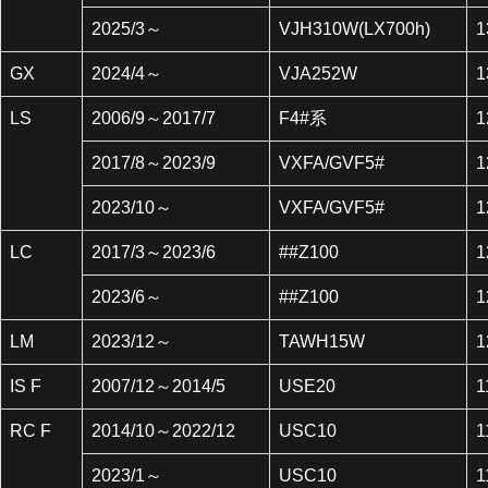
2025/3～
VJH310W(LX700h)
1
GX
2024/4～
VJA252W
1
LS
2006/9～2017/7
F4#系
1
2017/8～2023/9
VXFA/GVF5#
1
2023/10～
VXFA/GVF5#
1
LC
2017/3～2023/6
##Z100
1
2023/6～
##Z100
1
LM
2023/12～
TAWH15W
1
IS F
2007/12～2014/5
USE20
1
RC F
2014/10～2022/12
USC10
1
2023/1～
USC10
1