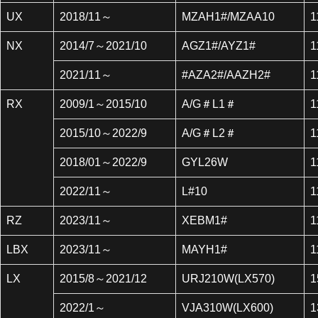
UX
2018/11～
MZAH1#/MZAA10
1
NX
2014/7～2021/10
AGZ1#/AYZ1#
1
2021/11～
#AZA2#/AAZH2#
1
RX
2009/1～2015/10
A/G＃L1＃
1
2015/10～2022/9
A/G＃L2＃
1
2018/01～2022/9
GYL26W
1
2022/11～
L#10
1
RZ
2023/11～
XEBM1#
1
LBX
2023/11～
MAYH1#
1
LX
2015/8～2021/12
URJ210W(LX570)
1
2022/1～
VJA310W(LX600)
1