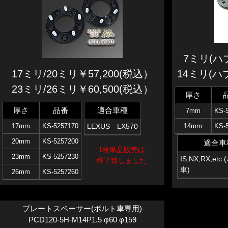
7ミリ(ハブ
14ミリ(ハ
17ミリ/20ミリ￥57,200(税込）
23ミリ/26ミリ￥60,500(税込）
厚さ
厚さ
品番
適合車種
7mm
KS-
14mm
KS-
17mm
KS-5257170
LEXUS LX570
20mm
KS-5257200
適合車
1枚単品販売は
23mm
KS-5257230
IS,NX,RX,etc
終了致しました
車)
26mm
KS-5257260
プレートスペーサー(ボルト車専用)
PCD120-5H-M14P1.5 φ60 φ159