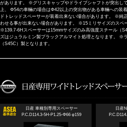
があります。 ※グリスキャップやドライブシャフトが突出して
上、 Φ54の車輛の場合はΦ42以上の突出物がある車輛への装
ドトレッドスペーサーが装着出来ない場合があります。 ※純
わせる事が出来ない場合があります。 ※15ミリサイズのス
※139.7-6Hスペーサーは15mmサイズのみ高強度スチール（S
ズはジュラルミン製プラックアルマイト処理となります。 ※ラ
（S45C）製となります。
日産 車種別専用スペーサー
日産N
P.C.D114.3-5H-P1.25-Φ66 φ159
P.C.D114