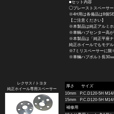
■セット内容
◯プレーストスペーサー2
※4H用は各備品は8個SE
【ご注意ください】
※本製品は純正アルミホ
※車輌ハブセンター高が
※本製品は「純正平座ナ
純正ホイールでもモデル
※7ミリスペーサーに限
※車輛ハブボルト長30
レクサス / トヨタ
厚さ
サイズ
純正ホイール専用スペーサー
10mm
P.C.D120-5H M14/
15mm
P.C.D120-5H M14/
補修用