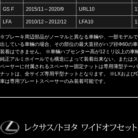
GS F
2015/11～2020/9
URL10
1
LFA
2010/12～2012/12
LFA10
1
※ブレーキ周辺部品がノーマルと異なる車輛や、一部モデルで
出している車輛の場合、その部位の最大直径がハブ径Φ60の車輛
装着はできません。 ※車輛ハブセンター高が12ミリ以上の車
純正アルミホイールでも構造によって装着出来ない、またはス
ペーサーに付属されるスペーサー固定ナットは専用薄型テーパー
ナットは、全サイズ専用平型ナットとなります。 ※LXおよび
車は専用プレートスペーサーのみ装着可能です。