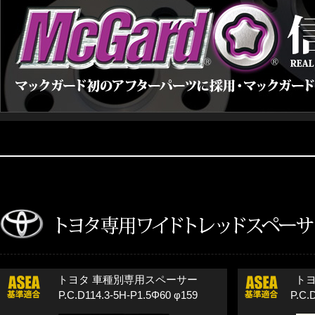
トヨタ 車種別専用スペーサー
ト
P.C.D114.3-5H-P1.5Φ60 φ159
P.C.