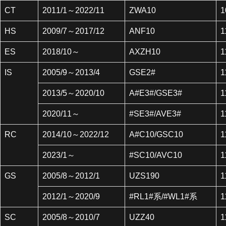
CT
2011/1～2022/11
ZWA10
1
HS
2009/7～2017/12
ANF10
1
ES
2018/10～
AXZH10
1
IS
2005/9～2013/4
GSE2#
1
2013/5～2020/10
A#E3#/GSE3#
1
2020/11～
#SE3#/AVE3#
1
RC
2014/10～2022/12
A#C10/GSC10
1
2023/1～
#SC10/AVC10
1
GS
2005/8～2012/1
UZS190
1
2012/1～2020/9
#RL1#系/#WL1#系
1
SC
2005/8～2010/7
UZZ40
1