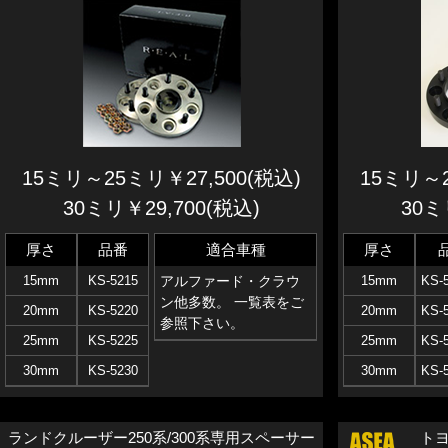
15ミリ～25ミリ￥27,500(税込)
15ミリ～2
30ミリ￥29,700(税込)
30ミ
厚さ
品番
適合車種
厚さ
15mm
KS-5215
アルファード・クラウ
15mm
KS-
ン他多数。 一覧表をご
20mm
KS-5220
20mm
KS-
参照下さい。
25mm
KS-5225
25mm
KS-
30mm
KS-5230
30mm
KS-
ランドクルーザー250系/300系専用スペーサー
ト