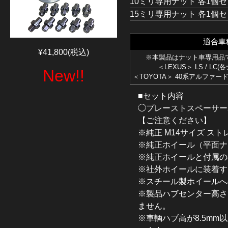
10ミリ専用ナット 各1個セッ
15ミリ専用ナット 各1個セッ
適合車
¥41,800(税込)
※本製品はナット車専用品
＜LEXUS＞ LS / LC
New!!
＜TOYOTA＞ 40系アルファー
■セット内容
◯プレーストスペーサー2
【ご注意ください】
※純正 M14サイズ ス
※純正ホイール（平面ナ
※純正ホイールと付属の
※社外ホイールに装着す
※スチール製ホイールへ
※製品ハブセンター高さ
ません。
※車輌ハブ高が8.5m