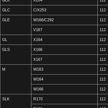
GLK
X204
112
GLC
C/X253
112
GLE
W166/C292
112
V167
112
GL
X164
112
GLS
X166
112
X167
112
M
W163
112
W164
112
W166
112
SLK
R170
112