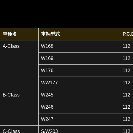
車種名
車輌型式
P.C.
A-Class
W168
112
W169
112
W176
112
V/W177
112
B-Class
W245
112
W246
112
W247
112
C-Class
S/W203
112