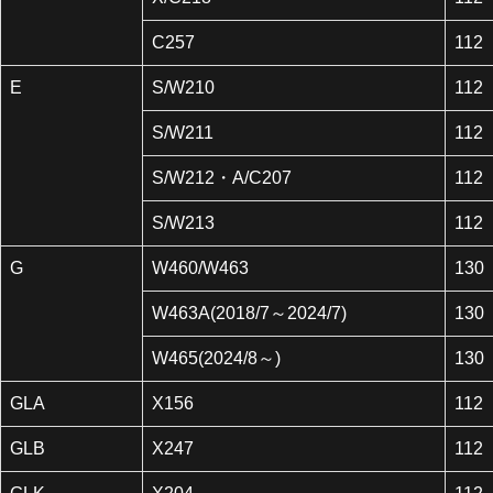
C257
112
E
S/W210
112
S/W211
112
S/W212・A/C207
112
S/W213
112
G
W460/W463
130
W463A(2018/7～2024/7)
130
W465(2024/8～)
130
GLA
X156
112
GLB
X247
112