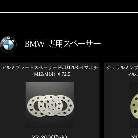
アルミプレートスペーサー PCD120-5H マルチ
ジュラルミンプレ
（M12/M14）Φ72.5
マルチ
¥3,300(税込)
¥