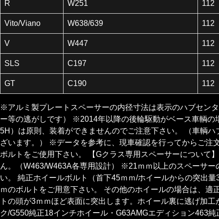
R
W251
112
Vito/Viano
W638/639
112
V
W447
112
SLS
C197
112
GT
C190
112
※アルミ製プレートスペーサーの内径寸法は表示のハブセンタ
ー等の逃がしです） ※2014年以降の後輪駆動がベース車輌の
5H）は原則、装着ができませんのでご注意下さい。 （車輌
ざいます。） ※データを参考に、現車確認を行ってからご注
ボルトをご使用下さい。 【Gクラス専用スペーサーについて】
ん。（W463/W463A各専用設計） ※21ｍｍ以上のスペ
い。 純正ホイールボルト（首下45ｍｍ/ホイールからの突出
ｍのボルトをご用意下さい。 その他のホイールの場合は、適正
トの頭が3ｍｍほど表面に突出します。ホイール裏に逃げ加工が
ク/G550純正18インチホイール・G63AMGエディション463