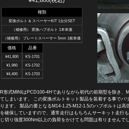
種類
変換ボルト & スペーサーKIT 1台分SET
（補修用） 変換ハブボルト 1本単価
（補修用） プレートスペーサー 5mm 1枚単価
価格
品番
¥41,800
KS-1701
¥1,980
KS-1702
¥4,400
KS-1703
R形式MINIはPCD100-4Hでありながら初代の前期型を除き
てしまいます。 この変換ボルトキット製品を装着する事でバリエ
ります。 製品の要となるM14-1.25-M12-1.5のハブ
を確保していますので、通常走行はもちろんサーキット走行も
じ切り強度300Nm以上の負荷をかけても問題は有りませんで