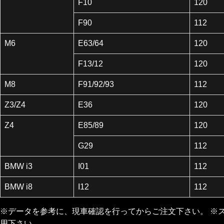
F10
120
F90
112
M6
E63/64
120
F13/12
120
M8
F91/92/93
112
Z3/Z4
E36
120
Z4
E85/89
120
G29
112
BMW i3
I01
112
BMW i8
I12
112
※データを参考に、現車確認を行ってからご注文下さい。 ※
用下さい。